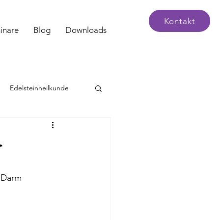
Kontakt
inare
Blog
Downloads
Edelsteinheilkunde
r
n Darm