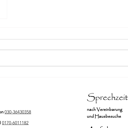
Sprechzei
nach Vereinbarung
on
030-36430358
und Hausbesuche
l
0170-6011182