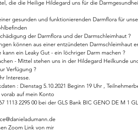
tel, die die Heilige Hildegard uns für die Darmgesundhei
t einer gesunden und funktionierenden Darmflora für un
 Wohlbefinden
Beschädigung der Darmflora und der Darmschleimhaut ?
ungen können aus einer entzündeten Darmschleimhaut e
 kann ein Leaky Gut - ein löchriger Darm machen ?
fachen - Mittel stehen uns in der Hildegard Heilkunde und
e zur Verfügung ?
hr Interesse.
daten : Dienstag 5.10.2021 Beginn 19 Uhr , Teilnehmerbe
 vorab auf mein Konto 
967 1113 2295 00 bei der GLS Bank BIC GENO DE M 1 G
ice@danieladumann.de
nen Zoom Link von mir  