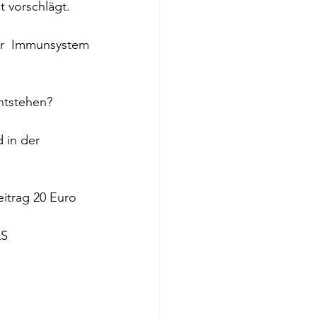
t vorschlägt. 
ser  Immunsystem
ntstehen?
 in der 
itrag 20 Euro 
LS