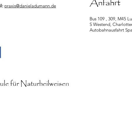
Anfahrt
il:
praxis@danieladumann.de
Bus 109 , 309, M45 Lu
S Westend, Charlotte
Autobahnausfahrt S
le für Naturheilweisen