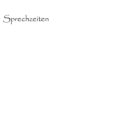
Sprechzeiten
nach Vereinbarung
und Hausbesuche
Anfahrt
Bus 109 , 309, M45 Luisenplatz/ Schloss
Charlottenburg
S Westend, Charlottenburg,
Jungfernheide
Autobahnausfahrt Spandauer Damm
Viriditas Grünkraft
Schule
für Naturheilweisen