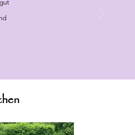
 gut
nd
chen