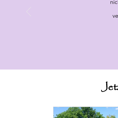
nic
v
Jet