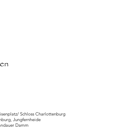
ten
isenplatz/ Schloss Charlottenburg
nburg, Jungfernheide
pandauer Damm