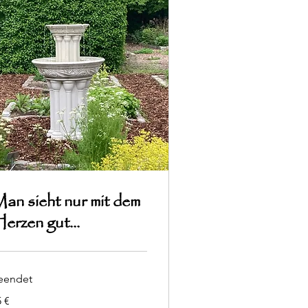
an sieht nur mit dem
erzen gut...
eendet
 €
ro