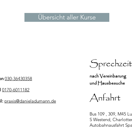
Übersicht aller Kurse
Sprechzei
nach Vereinbarung
on
030-36430358
und Hausbesuche
l
0170-6011182
Anfahrt
il:
praxis@danieladumann.de
Bus 109 , 309, M45 Lu
S Westend, Charlotte
Autobahnausfahrt S