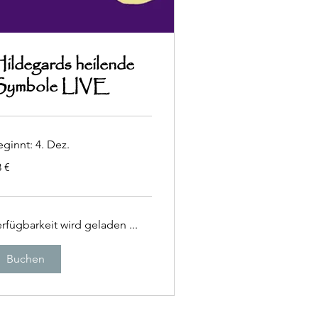
ildegards heilende
ymbole LIVE
ginnt: 4. Dez.
 €
ro
rfügbarkeit wird geladen ...
Buchen