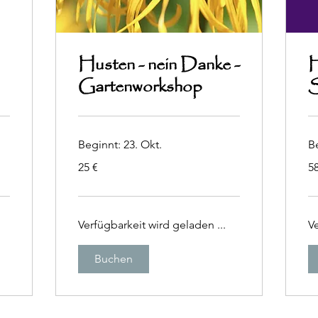
Husten - nein Danke -
H
Gartenworkshop
S
Beginnt: 23. Okt.
Be
25
58
25 €
58
Euro
Eu
Verfügbarkeit wird geladen ...
Ve
Buchen