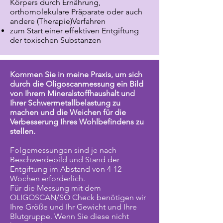
Körpers durch Ernährung,
orthomolekulare Präparate oder auch
andere (Therapie)Verfahren
zum Start einer effektiven Entgiftung
der toxischen Substanzen
Kommen Sie in meine Praxis, um sich
durch die Oligoscanmessung ein Bild
von Ihrem Mineralstoffhaushalt und
Ihrer Schwermetallbelastung zu
machen und die Weichen für die
Verbesserung Ihres Wohlbefindens zu
stellen.
Folgemessungen sind je nach
Beschwerdebild und Stand der
Entgiftung im Abstand von 4-12
Wochen erforderlich.
Für die Messung mit dem
OLIGOSCAN/SO Check benötigen wir
Ihre Größe und Ihr Gewicht und Ihre
Blutgruppe. Wenn Sie diese nicht