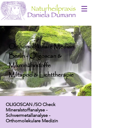
Orthomolekulare Medizin
Berlin - Oligoscan &
Mikronährstoffe
Miltapod & Lichttherapie
OLIGOSCAN /SO Check
Mineralstoffanalyse -
Schwermetallanalyse -
Orthomolekulare Medizin