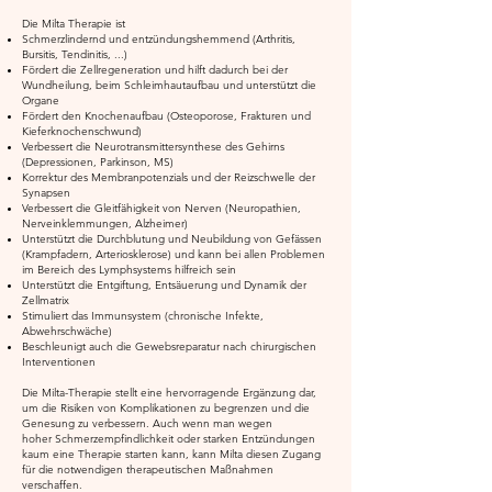
Die Milta Therapie ist
Schmerzlindernd und entzündungshemmend (Arthritis,
Bursitis, Tendinitis, ...)
Fördert die Zellregeneration und hilft dadurch bei der
Wundheilung, beim
Schleimhautaufbau und unterstützt die
Organe
Fördert den Knochenaufbau (Osteoporose, Frakturen und
Kieferknochenschwund)
Verbessert die Neurotransmittersynthese des Gehirns
(Depressionen, Parkinson, MS)
Korrektur des Membranpotenzials und der Reizschwelle der
Synapsen
Verbessert die Gleitfähigkeit von Nerven (Neuropathien,
Nerveinklemmungen, Alzheimer)
Unterstützt die Durchblutung und Neubildung von Gefässen
(Krampfadern, Arteriosklerose)
und kann bei allen Problemen
im Bereich des Lymphsystems hilfreich sein
Unterstützt die Entgiftung, Entsäuerung und Dynamik der
Zellmatrix
Stimuliert das Immunsystem (chronische Infekte,
Abwehrschwäche)
Beschleunigt auch die Gewebsreparatur nach chirurgischen
Interventionen
Die Milta-Therapie stellt eine hervorragende Ergänzung dar,
um die Risiken von Komplikationen zu begrenzen und die
Genesung zu verbessern. Auch wenn man wegen
hoher Schmerzempfindlichkeit oder starken Entzündungen
kaum eine Therapie starten kann, kann Milta diesen Zugang
für die notwendigen therapeutischen Maßnahmen
verschaffen.