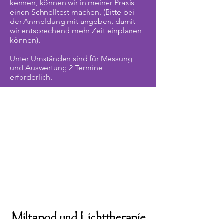
kennen, können wir in meiner Praxis
einen Schnelltest machen. (Bitte bei
der Anmeldung mit angeben, damit
wir entsprechend mehr Zeit einplanen
können).
Unter Umständen sind für Messung
und Auswertung 2 Termine
erforderlich.
Miltapod und Lichttherapie