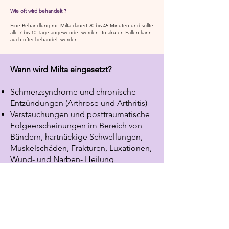
Wie oft wird behandelt ?
Eine Behandlung mit Milta dauert 30 bis 45 Minuten und sollte
alle 7 bis 10 Tage angewendet werden. In akuten Fällen kann
auch öfter behandelt werden.
Wann wird Milta eingesetzt?
Schmerzsyndrome und chronische
Entzündungen (Arthrose und Arthritis)
Verstauchungen und posttraumatische
Folgeerscheinungen im Bereich von
Bändern,
hartnäckige Schwellungen,
Muskelschäden, Frakturen, Luxationen,
Wund- und Narben-
Heilung
Posttraumatische oder chirurgische
Algodystrophien (Sudeck Syndrom),
nach chirurgischen
Eingriffen und
schmerzhafte Folgen von
Ruhigstellung
Neuralgien im Zusammenhang mit