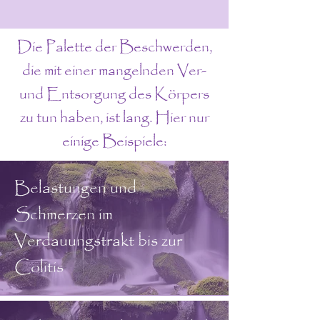
Die Palette der Beschwerden,
die mit einer mangelnden Ver-
und Entsorgung des Körpers
zu tun haben, ist lang. Hier nur
einige Beispiele:
Belastungen und
Schmerzen im
Verdauungstrakt bis zur
Colitis