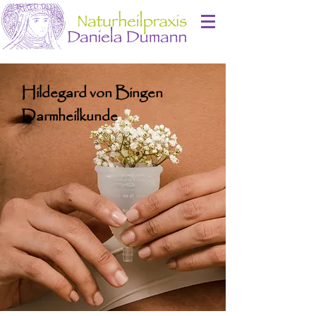
Hildegard von Bingen
Darmheilkunde