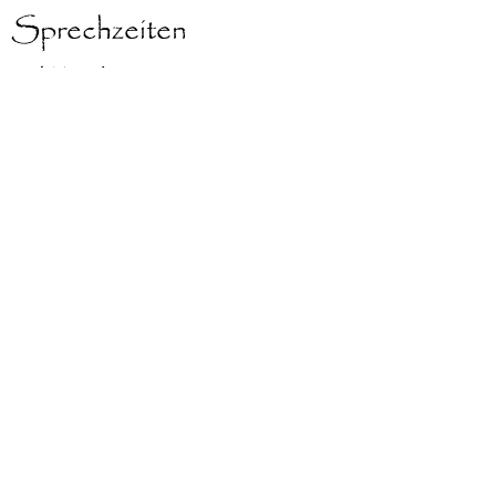
Sprechzeiten
nach Vereinbarung
und Hausbesuche
Anfahrt
Bus 109 , 309, M45 Luisenplatz/ Schloss
Charlottenburg
S Westend, Charlottenburg,
Jungfernheide
Autobahnausfahrt Spandauer Damm
Viriditas Grünkraft
Schule
für Naturheilweisen
Kurse & Seminare