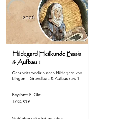
Hildegard Heilkunde Basis
& Aufbau 1
Ganzheitsmedizin nach Hildegard von
Bingen – Grundkurs & Aufbaukurs 1
Beginnt: 5. Okt.
1.094,80
1.094,80 €
Euro
Verfügbarkeit wird geladen ...
Buchen