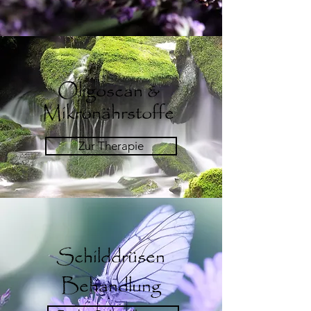
Oligoscan &
Mikronährstoffe
Zur Therapie
Schilddrüsen
Behandlung