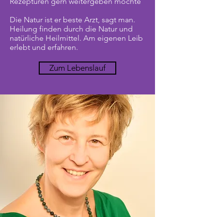
Rezepturen gern weitergeben möchte
Die Natur ist er beste Arzt, sagt man.
Heilung finden durch die Natur und
natürliche Heilmittel. Am eigenen Leib
erlebt und erfahren.
Zum Lebenslauf