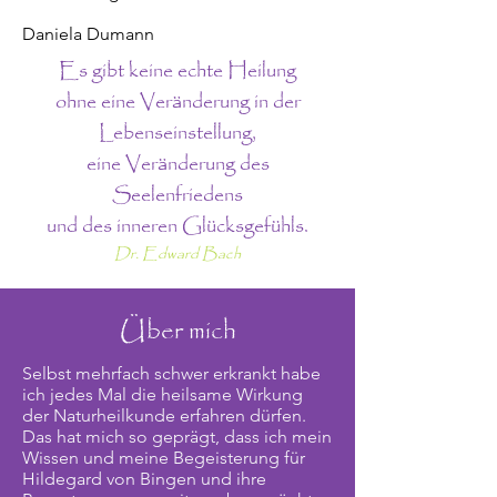
Daniela Dumann
Es gibt keine echte Heilung
ohne eine Veränderung in der
Lebenseinstellung,
eine Veränderung des
Seelenfriedens
und des inneren Glücksgefühls.
Dr. Edward Bach
Über mich
Selbst mehrfach schwer erkrankt habe
ich jedes Mal die heilsame Wirkung
der Naturheilkunde erfahren dürfen.
Das hat mich so geprägt, dass ich mein
Wissen und meine Begeisterung für
Hildegard von Bingen und ihre