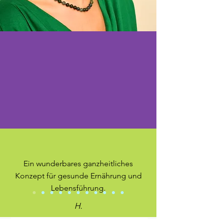
Ein wunderbares ganzheitliches
Konzept für gesunde Ernährung und
Lebensführung.
H.