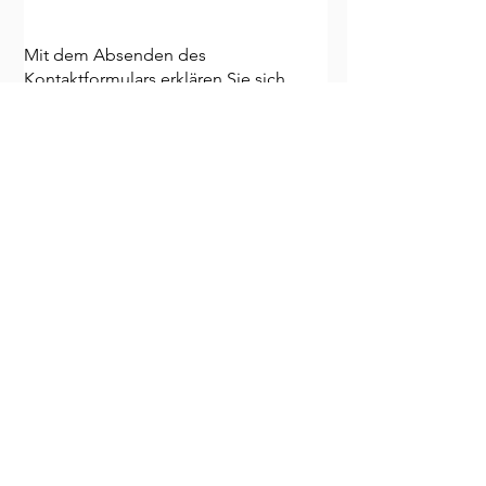
Mit dem Absenden des
Kontaktformulars erklären Sie sich
damit einverstanden, dass Ihre Daten
zur Bearbeitung Ihres Anliegens
verwendet werden. (Weitere
Informationen und Widerrufshinweise
finden Sie in
der
Datenschutzerklärung
). Mit einem
Sternchen (*) markierte Felder sind
Pflichtangaben.
Verpassen Sie nichts:
Abonnieren Sie meinen
NEWSLETTER
Einreichen