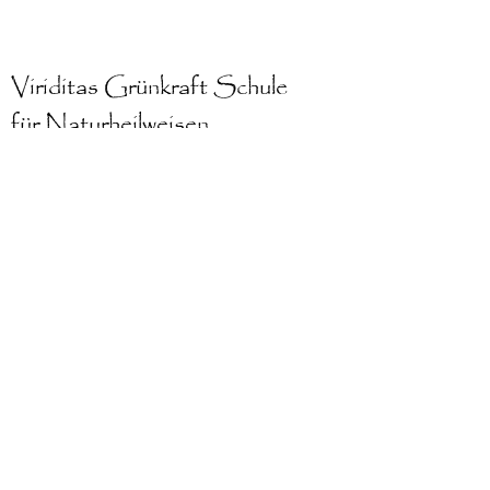
Viriditas Grünkraft
Schule
für Naturheilweisen
Kurse & Seminare
Impressum
|
Datenschutz
Widerruf und Stornierung