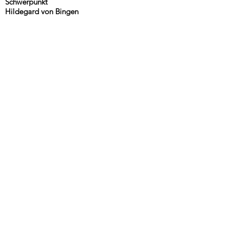
Schwerpunkt
Hildegard von Bingen
Nithackstraße 24
10585 Berlin - Charlottenburg
direkt am Schloss Charlottenburg
Telefon
030-36430358
oder
Mobil
0170-6011182
E-Mail:
praxis@danieladumann.de
Sprechzeiten
nach Vereinbarung
und Hausbesuche