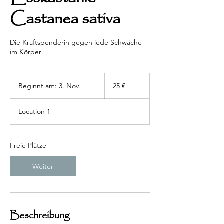
Castanea sativa
Die Kraftspenderin gegen jede Schwäche
im Körper
25
Euro
Beginnt am: 3. Nov.
B
25 €
e
g
Location 1
i
n
n
t
Freie Plätze
a
m
Weiter
:
3
.
N
o
Beschreibung
v