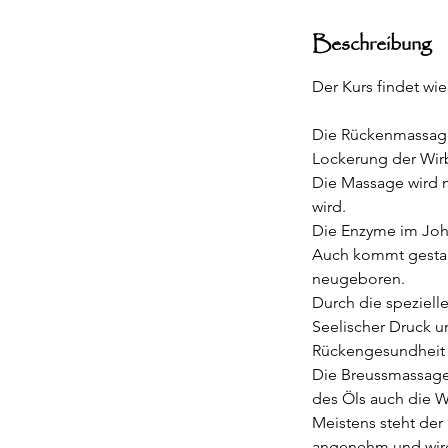
d
e
Beschreibung
t
Der Kurs findet wie
Die Rückenmassage 
Lockerung der Wirb
Die Massage wird m
wird.
Die Enzyme im Joh
Auch kommt gestaut
neugeboren.
Durch die speziell
Seelischer Druck u
Rückengesundheit
Die Breussmassage 
des Öls auch die W
Meistens steht der
angenehm und wird 