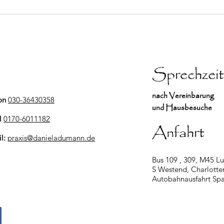
Sprechzei
nach Vereinbarung
on
030-36430358
und Hausbesuche
l
0170-6011182
Anfahrt
il:
praxis@danieladumann.de
Bus 109 , 309, M45 Lu
S Westend, Charlotte
Autobahnausfahrt S