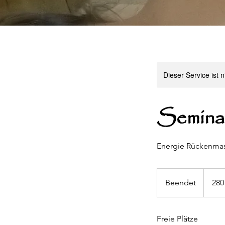
Dieser Service ist 
Semina
Energie Rückenmas
280
Euro
Beendet
B
280
e
e
Freie Plätze
n