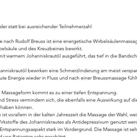
der statt bei ausreichender Teilnehmerzahl
nach Rudolf Breuss ist eine energetische Wirbelsäulenmassag
elsäule und des Kreuzbeines bewirkt.
it warmem Johanniskrautöl ausgeführt, das tief in die Bandsc
anniskrautöl bewirken eine Schmerzlinderung am meist verspa
e Energie wieder in Fluss und nach einer Breussmassage fühlt
e Massageform kommt es zu einer tiefen Entspannung.
nd Stress vermindern sich, die ebenfalls eine Auswirkung auf di
 haben können.
ist vorallem in der kalten Jahreszeit die Massage der Wahl, w
irkstoffe des Johanniskrautes als Antidepressivum genutzt wer
 Entspannungsaspekt stark im Vordergrund. Die Massage ist se
von Patienten sehr geschätzt.