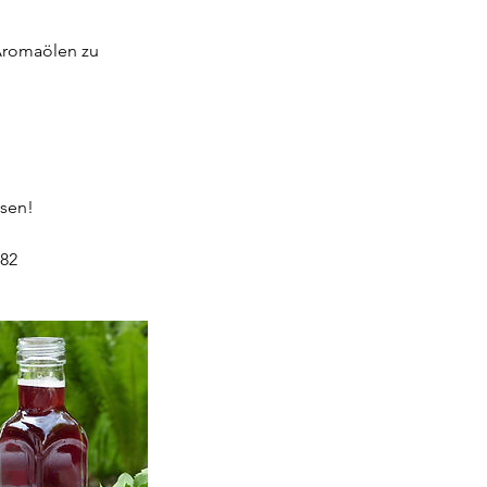
 Aromaölen zu
sen!
182