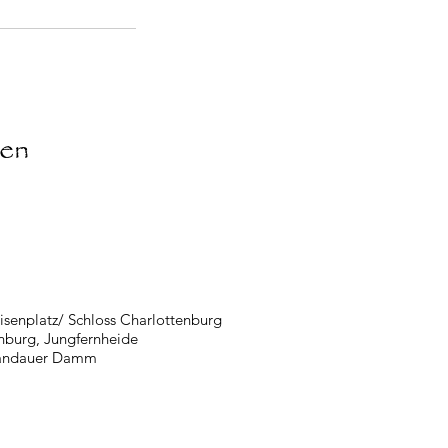
ten
isenplatz/ Schloss Charlottenburg
nburg, Jungfernheide
pandauer Damm