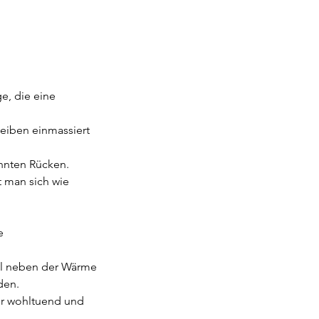
e, die eine
heiben einmassiert
nnten Rücken.
 man sich wie
e
eil neben der Wärme
den.
hr wohltuend und