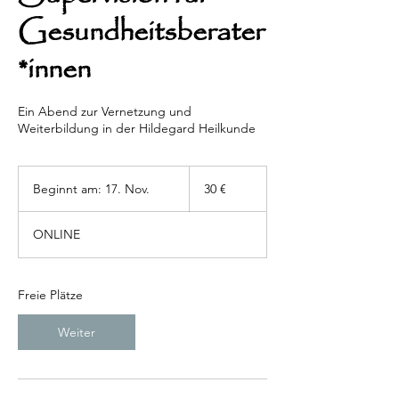
Gesundheitsberater
*innen
Ein Abend zur Vernetzung und
Weiterbildung in der Hildegard Heilkunde
30
Euro
Beginnt am: 17. Nov.
B
30 €
e
g
ONLINE
i
n
n
t
Freie Plätze
a
m
Weiter
:
1
7
.