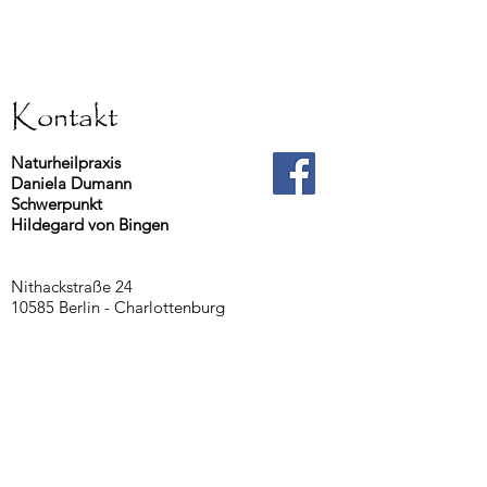
Kontakt
Naturheilpraxis
Daniela Dumann
Schwerpunkt
Hildegard von Bingen
Nithackstraße 24
10585 Berlin - Charlottenburg
direkt am Schloss Charlottenburg
Telefon
030-36430358
oder
Mobil
0170-6011182