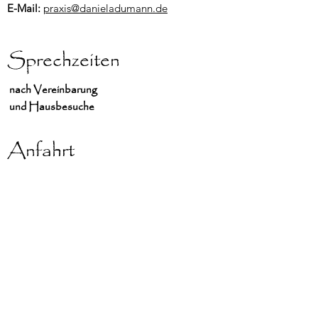
E-Mail:
praxis@danieladumann.de
Sprechzeiten
nach Vereinbarung
und Hausbesuche
Anfahrt
Bus 109 , 309, M45 Luisenplatz/ Schloss
Charlottenburg
S Westend, Charlottenburg,
Jungfernheide
Autobahnausfahrt Spandauer Damm
Viriditas Grünkraft
Schule