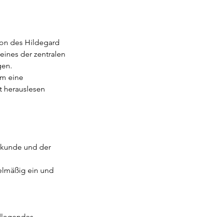
tion des Hildegard
 eines der zentralen
gen.
um eine
t herauslesen
ilkunde und der
gelmäßig ein und
ndlegendes