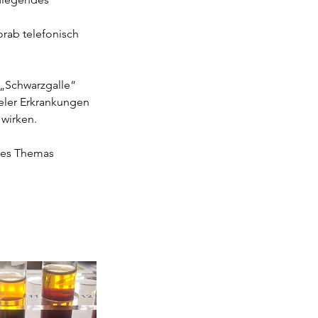
orab telefonisch
 „Schwarzgalle“
ieler Erkrankungen
 wirken.
eses Themas