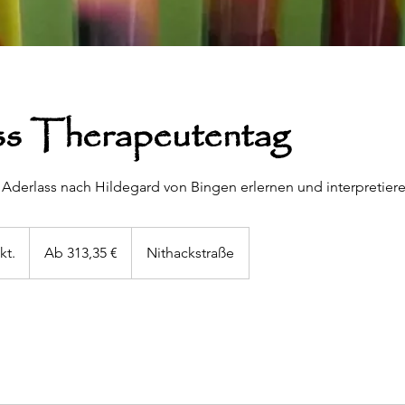
ss Therapeutentag
Aderlass nach Hildegard von Bingen erlernen und interpretier
Ab
313,35
kt.
B
Ab 313,35 €
Nithackstraße
Euro
e
g
i
n
n
t
a