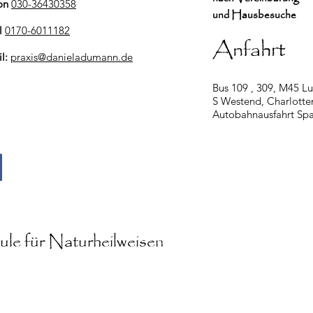
on
030-36430358
und Hausbesuche
l
0170-6011182
Anfahrt
il:
praxis@danieladumann.de
Bus 109 , 309, M45 Lu
S Westend, Charlotte
Autobahnausfahrt S
le für Naturheilweisen