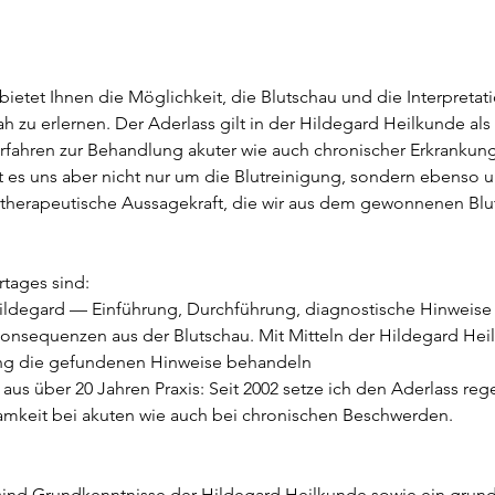
m
:
3
bietet Ihnen die Möglichkeit, die Blutschau und die Interpreta
.
h zu erlernen. Der Aderlass gilt in der Hildegard Heilkunde als
O
rfahren zur Behandlung akuter wie auch chronischer Erkrankun
k
 es uns aber nicht nur um die Blutreinigung, sondern ebenso 
t
therapeutische Aussagekraft, die wir aus dem gewonnenen Blu
.
rtages sind:
ildegard — Einführung, Durchführung, diagnostische Hinweise
onsequenzen aus der Blutschau. Mit Mitteln der Hildegard He
ng die gefundenen Hinweise behandeln
 aus über 20 Jahren Praxis: Seit 2002 setze ich den Aderlass re
amkeit bei akuten wie auch bei chronischen Beschwerden.
 sind Grundkenntnisse der Hildegard Heilkunde sowie ein gru