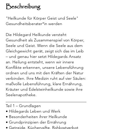
k
Beschreibung
t
.
"Heilkunde für Körper Geist und Seele"
Gesundheitsberater*in werden
Die Hildegard Heilkunde versteht
Gesundheit als Zusammenspiel von Körper,
Seele und Geist. Wenn die Seele aus dem
Gleichgewicht gerät, zeigt sich das im Leib
– und genau hier setzt Hildegards Ansatz
an. Heilung entsteht, wenn wir innere
Konflikte erkennen, unsere Lebensführung
ordnen und uns mit den Kräften der Natur
verbinden. Ihre Medizin ruht auf vier Säulen:
maßvolle Lebensführung, klare Ernährung,
Kräuter und Edelsteinheilkunde sowie ihre
Seelenapotheke.
________________________________________
Teil 1 – Grundlagen
• Hildegards Leben und Werk
• Besonderheiten ihrer Heilkunde
• Grundprinzipien der Ernährung
• Getreide, Küchengifte, Rohkostverbot