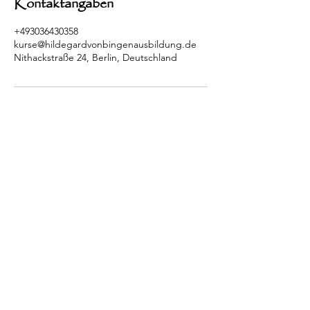
Kontaktangaben
+493036430358
kurse@hildegardvonbingenausbildung.de
Nithackstraße 24, Berlin, Deutschland
Kontakt
Naturheilpraxis
Daniela Dumann
Schwerpunkt
Hildegard von Bingen
Nithackstraße 24