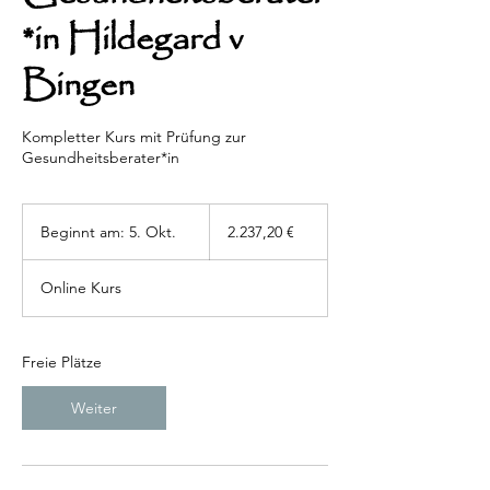
*in Hildegard v
Bingen
Kompletter Kurs mit Prüfung zur
Gesundheitsberater*in
2.237,20
Euro
Beginnt am: 5. Okt.
B
2.237,20 €
e
g
Online Kurs
i
n
n
t
Freie Plätze
a
m
Weiter
:
5
.
O