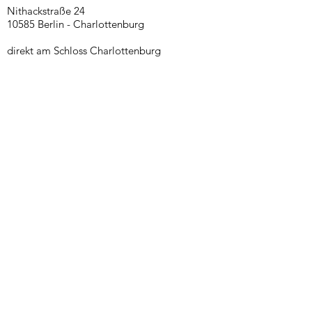
Nithackstraße 24
10585 Berlin - Charlottenburg
direkt am Schloss Charlottenburg
Telefon
030-36430358
oder
Mobil
0170-6011182
E-Mail:
praxis@danieladumann.de
Sprechzeiten
nach Vereinbarung
und Hausbesuche
Anfahrt