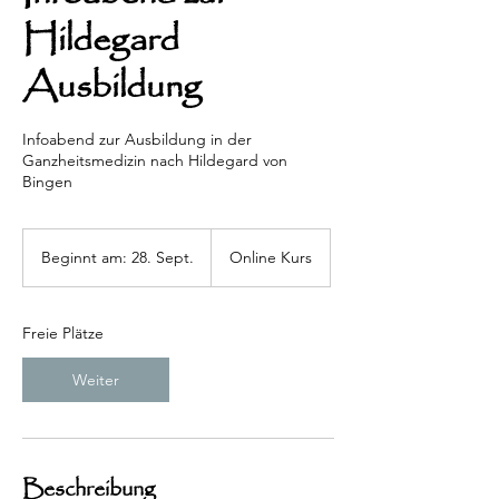
Hildegard
Ausbildung
Infoabend zur Ausbildung in der
Ganzheitsmedizin nach Hildegard von
Bingen
Beginnt am: 28. Sept.
B
Online Kurs
e
g
i
Freie Plätze
n
n
Weiter
t
a
m
:
2
Beschreibung
8