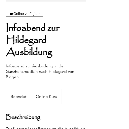
Online verfügbar
Infoabend zur
Hildegard
Ausbildung
Infoabend zur Ausbildung in der
Ganzheitsmedizin nach Hildegard von
Bingen
Beendet
B
Online Kurs
e
e
n
Beschreibung
d
e
Zur Klärung Ihrer Fragen an die Ausbildung