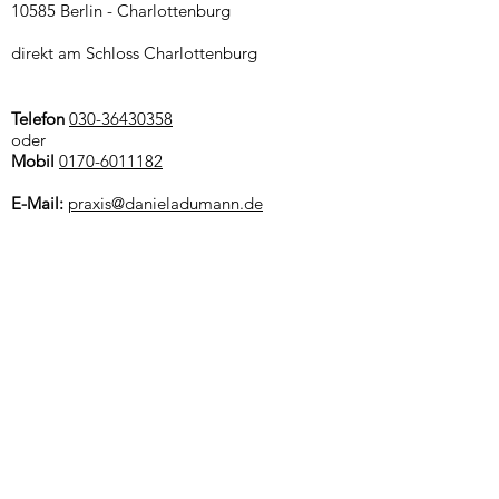
10585 Berlin - Charlottenburg
direkt am Schloss Charlottenburg
Telefon
030-36430358
oder
Mobil
0170-6011182
E-Mail:
praxis@danieladumann.de
Sprechzeiten
nach Vereinbarung
und Hausbesuche
Anfahrt
Bus 109 , 309, M45 Luisenplatz/ Schloss
Charlottenburg