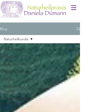
Blog
Naturheilkunde
Alle Beiträge
Rezepte
Kräuterlexikon
Naturheilkunde
Fasten
Massage und
Wickel
Edelsteinheilkunde