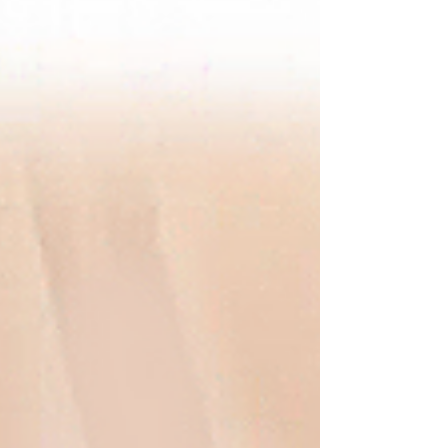
Magen liegen. Wenn der pH Wert der Nahrung
im Magen nicht sauer genug wird, öffnet sich
nicht der Muskel, der die Nahrung weiter nach
unten rutschen lässt.
Magensäuremangelsymptome kön