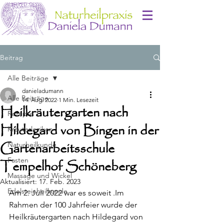
Beitrag
Alle Beiträge
danieladumann
Alle Beiträge
14. Aug. 2022
1 Min. Lesezeit
Heilkräutergarten nach
Rezepte
Hildegard von Bingen in der
Kräuterlexikon
Gartenarbeitsschule
Naturheilkunde
Fasten
Tempelhof Schöneberg
Massage und Wickel
Aktualisiert:
17. Feb. 2023
Edelsteinheilkunde
Am 2. Juli 2022 war es soweit .Im 
Rahmen der 100 Jahrfeier wurde der 
Heilkräutergarten nach Hildegard von 