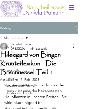
Beitrag
Alle Beiträge
danieladumann
Alle Beiträge
29. Mai 2021
1 Min. Lesezeit
Hildegard von Bingen
Rezepte
Kräuterlexikon - Die
Kräuterlexikon
Brennnessel Teil 1
Naturheilkunde
Fasten
Aktualisiert:
17. Feb. 2023
Die Brennessel - Urtica dioica oder 
Massage und Wickel
urens -  ist eine der bekanntesten 
Edelsteinheilkunde
Heilpflanzen in unseren Breiten.  Sie 
wirkt blutreinigend bei 
Hautkrankheiten, stimuliert die 