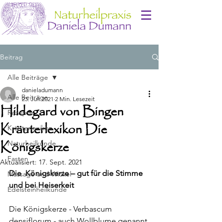
Beitrag
Alle Beiträge
danieladumann
Alle Beiträge
23. Juli 2021
2 Min. Lesezeit
Hildegard von Bingen
Rezepte
Kräuterlexikon Die
Kräuterlexikon
Königskerze
Naturheilkunde
Fasten
Aktualisiert:
17. Sept. 2021
Die  Königskerze – gut für die Stimme 
Massage und Wickel
und bei Heiserkeit 
Edelsteinheilkunde
Die Königskerze - Verbascum 
densiflorum - auch Wollblume genannt 