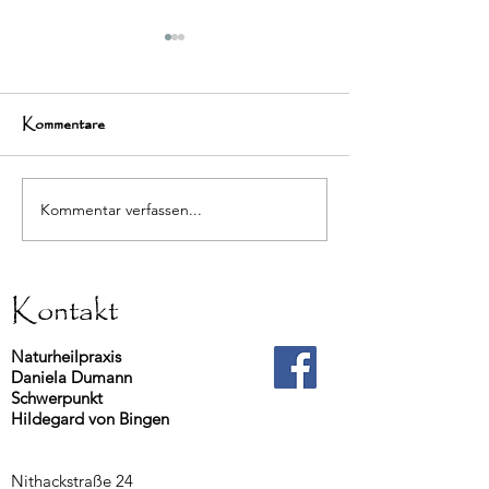
Kommentare
Kommentar verfassen...
Jahrestagung Internationale
Jahrestagung Inte
Hildegard Gesellschaft
Hildegard Gesell
2025
2024
Kontakt
Naturheilpraxis
Daniela Dumann
Schwerpunkt
Hildegard von Bingen
Nithackstraße 24