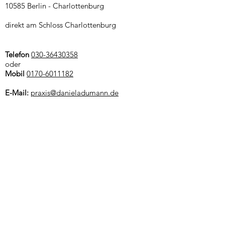
10585 Berlin - Charlottenburg
direkt am Schloss Charlottenburg
Telefon
030-36430358
oder
Mobil
0170-6011182
E-Mail:
praxis@danieladumann.de
Sprechzeiten
nach Vereinbarung
und Hausbesuche
Anfahrt
Bus 109 , 309, M45 Luisenplatz/ Schloss
Charlottenburg