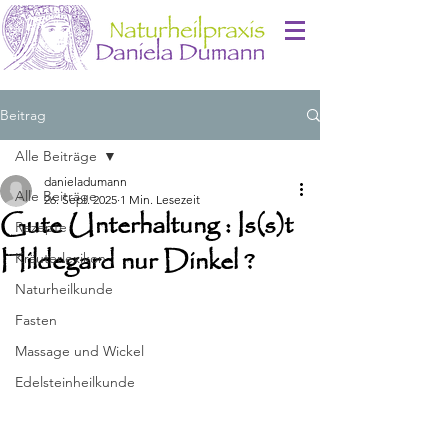
Beitrag
Alle Beiträge
danieladumann
Alle Beiträge
26. Sept. 2025
1 Min. Lesezeit
Gute Unterhaltung : Is(s)t
Rezepte
Hildegard nur Dinkel ?
Kräuterlexikon
Naturheilkunde
Fasten
Massage und Wickel
Edelsteinheilkunde