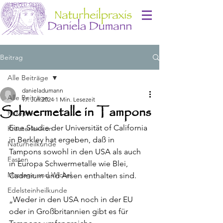
Beitrag
Alle Beiträge
danieladumann
Alle Beiträge
17. Juli 2024
1 Min. Lesezeit
Schwermetalle in Tampons
Rezepte
Eine Studie der Universität of California 
Kräuterlexikon
in Berkley hat ergeben, daß in 
Naturheilkunde
Tampons sowohl in den USA als auch 
Fasten
in Europa Schwermetalle wie Blei, 
Massage und Wickel
Cadmium und Arsen enthalten sind.
Edelsteinheilkunde
„Weder in den USA noch in der EU 
oder in Großbritannien gibt es für 