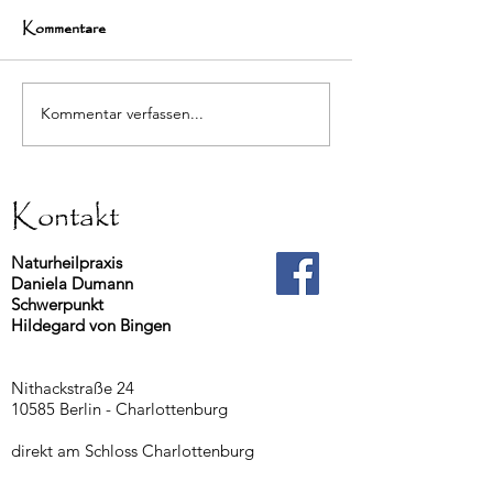
Kommentare
Kommentar verfassen...
Gute Unterhaltung : Is(s)t
Jahrestagung Inte
Hildegard nur Dinkel ?
Hildegard Gesell
2025
Kontakt
Naturheilpraxis
Daniela Dumann
Schwerpunkt
Hildegard von Bingen
Nithackstraße 24
10585 Berlin - Charlottenburg
direkt am Schloss Charlottenburg